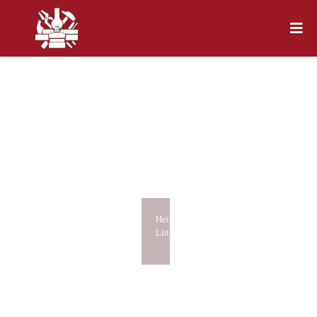
Heimatmuseum
Lütgendortmund